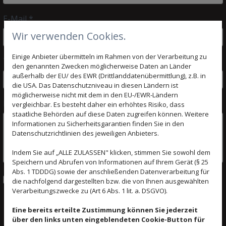
E-Mail *
Wir verwenden Cookies.
Einige Anbieter übermitteln im Rahmen von der Verarbeitung zu
Telefon (freiwillig)
den genannten Zwecken möglicherweise Daten an Länder
außerhalb der EU/ des EWR (Drittlanddatenübermittlung), z.B. in
die USA. Das Datenschutzniveau in diesen Ländern ist
möglicherweise nicht mit dem in den EU-/EWR-Ländern
Bitte beschreiben Sie kurz Ihr Anliegen. *
vergleichbar. Es besteht daher ein erhöhtes Risiko, dass
staatliche Behörden auf diese Daten zugreifen können. Weitere
Informationen zu Sicherheitsgarantien finden Sie in den
Datenschutzrichtlinien des jeweiligen Anbieters.
Indem Sie auf „ALLE ZULASSEN" klicken, stimmen Sie sowohl dem
Speichern und Abrufen von Informationen auf Ihrem Gerät (§ 25
Abs. 1 TDDDG) sowie der anschließenden Datenverarbeitung für
Ich habe die Datenschutzerklärung zur Kenntnis
die nachfolgend dargestellten bzw. die von Ihnen ausgewählten
genommen und stimme der Verarbeitung meiner
Verarbeitungszwecke zu (Art 6 Abs. 1 lit. a. DSGVO).
Daten zu. *
Eine bereits erteilte Zustimmung können Sie jederzeit
über den links unten eingeblendeten Cookie-Button für