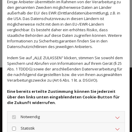
Einige Anbieter übermitteln im Rahmen von der Verarbeitung zu
den genannten Zwecken möglicherweise Daten an Länder
außerhalb der EU/ des EWR (Drittlanddatenübermittlung), z.B. in
die USA. Das Datenschutzniveau in diesen Ländern ist
möglicherweise nicht mit dem in den EU-/EWR-Ländern
vergleichbar. Es besteht daher ein erhöhtes Risiko, dass
staatliche Behörden auf diese Daten zugreifen können. Weitere
Informationen zu Sicherheitsgarantien finden Sie in den
Datenschutzrichtlinien des jeweiligen Anbieters.
Indem Sie auf „ALLE ZULASSEN" klicken, stimmen Sie sowohl dem
Speichern und Abrufen von Informationen auf Ihrem Gerät (§ 25
Abs. 1 TDDDG) sowie der anschließenden Datenverarbeitung für
die nachfolgend dargestellten bzw. die von Ihnen ausgewählten
WAS MACHT TERRAZZOBÖDEN SO
Verarbeitungszwecke zu (Art 6 Abs. 1 lit. a. DSGVO).
BESONDERS?
Eine bereits erteilte Zustimmung können Sie jederzeit
Optisch ist Terrazzo mit keinem anderen Boden zu
über den links unten eingeblendeten Cookie-Button für
die Zukunft widerrufen.
vergleichen. Traditionell bildet ein Estrich die
Grundlage, dem Bruchstücke von Naturstein
Notwendig
beigesetzt wurde. Die Art der verwendeten Steine
reichte von Marmor bis zu Kalkstein, was zur
Statistik