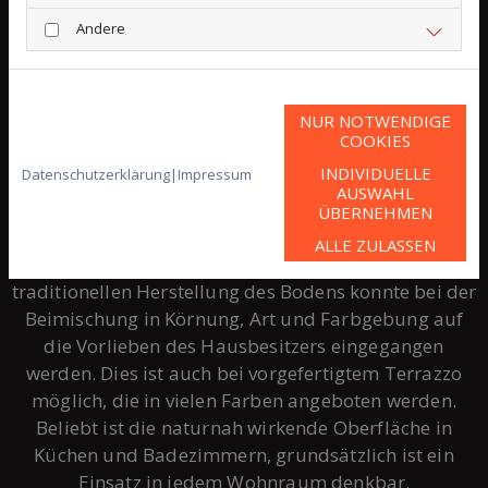
auffälligen, gesprenkelten Optik in vielen
Andere
Farbvarianten beitrug. Vorgefertigter Terrazzo
imitiert diesen Effekt und verbindet eine absolut
glatte Oberfläche mit einer charmanten Optik in
diversen Designs und Körnungen.
NUR NOTWENDIGE
COOKIES
INDIVIDUELLE
Datenschutzerklärung
|
Impressum
WO BIETET SICH TERRAZZO BESONDERS
AUSWAHL
ÜBERNEHMEN
AN?
ALLE ZULASSEN
Stilistisch ist Terrazzoboden absolut vielseitig. In der
traditionellen Herstellung des Bodens konnte bei der
Beimischung in Körnung, Art und Farbgebung auf
die Vorlieben des Hausbesitzers eingegangen
werden. Dies ist auch bei vorgefertigtem Terrazzo
möglich, die in vielen Farben angeboten werden.
Beliebt ist die naturnah wirkende Oberfläche in
Küchen und Badezimmern, grundsätzlich ist ein
Einsatz in jedem Wohnraum denkbar.