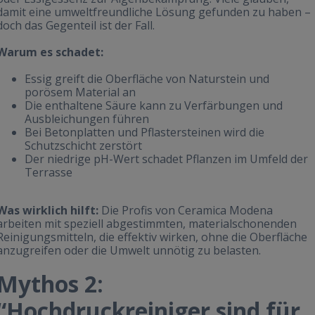
damit eine umweltfreundliche Lösung gefunden zu haben –
doch das Gegenteil ist der Fall.
Warum es schadet:
Essig greift die Oberfläche von Naturstein und
porösem Material an
Die enthaltene Säure kann zu Verfärbungen und
Ausbleichungen führen
Bei Betonplatten und Pflastersteinen wird die
Schutzschicht zerstört
Der niedrige pH-Wert schadet Pflanzen im Umfeld der
Terrasse
Was wirklich hilft:
Die Profis von Ceramica Modena
arbeiten mit speziell abgestimmten, materialschonenden
Reinigungsmitteln, die effektiv wirken, ohne die Oberfläche
anzugreifen oder die Umwelt unnötig zu belasten.
Mythos 2:
“Hochdruckreiniger sind für