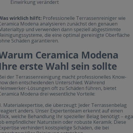
Einwirkung verändert
Was wirklich hilft:
Professionelle Terrassenreiniger wie
Ceramica Modena analysieren zunächst den genauen
Materialtyp und verwenden dann speziell abgestimmte
Reinigungssysteme, die eine optimal gereinigte Oberfläche
ohne Schäden garantieren.
Warum Ceramica Modena
Ihre erste Wahl sein sollte
Bei der Terrassenreinigung macht professionelles Know-
how den entscheidenden Unterschied. Während
Heimwerker-Lösungen oft zu Schäden führen, bietet
Ceramica Modena drei wesentliche Vorteile:
1. Materialexpertise, die überzeugt: Jeder Terrassenbelag
reagiert anders. Unser Expertenteam erkennt auf einen
Blick, welche Behandlung Ihr spezieller Belag benötigt – ega
ob empfindlicher Naturstein oder robuste Keramik. Diese
Expertise verhindert kostspielige Schäden, die bei