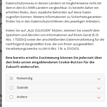
Datenschutzniveau in diesen Ländern ist möglicherweise nicht mit
Materialschäden.
dem in den EU-/EWR-Ländern vergleichbar. Es besteht daher ein
erhöhtes Risiko, dass staatliche Behörden auf diese Daten
Mythos 3: “Chlorbleiche
zugreifen können. Weitere Informationen zu Sicherheitsgarantien
finden Sie in den Datenschutzrichtlinien des jeweiligen Anbieters.
macht alles sauber”
Indem Sie auf „ALLE ZULASSEN" klicken, stimmen Sie sowohl dem
Chlorhaltige Reiniger mögen auf den ersten Blick effektiv
Speichern und Abrufen von Informationen auf Ihrem Gerät (§ 25
wirken, doch der Einsatz kann schwerwiegende Folgen
Abs. 1 TDDDG) sowie der anschließenden Datenverarbeitung für die
haben.
nachfolgend dargestellten bzw. die von Ihnen ausgewählten
Verarbeitungszwecke zu (Art 6 Abs. 1 lit. a. DSGVO).
Warum es schadet:
Eine bereits erteilte Zustimmung können Sie jederzeit über
Aggressive Bleichmittel zerstören die natürliche Patina
den links unten eingeblendeten Cookie-Button für die
von Naturstein
Zukunft widerrufen.
Verfärbungen und Fleckenbildung auf vielen
Materialien
Schädigung der Imprägnierung und Schutzschichten
Notwendig
Umweltbelastung durch toxische Chemikalien
Statistik
Was wirklich hilft:
Bei Ceramica Modena setzen wir auf
Andere
umwelt- und materialverträgliche Spezialreiniger, die wir auf
den jeweiligen Terrassenbelag abstimmen – für eine