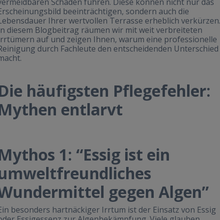
vermeidbaren Schäden führen. Diese können nicht nur das
Erscheinungsbild beeinträchtigen, sondern auch die
Lebensdauer Ihrer wertvollen Terrasse erheblich verkürzen
In diesem Blogbeitrag räumen wir mit weit verbreiteten
Irrtümern auf und zeigen Ihnen, warum eine professionelle
Reinigung durch Fachleute den entscheidenden Unterschied
macht.
Die häufigsten Pflegefehler:
Mythen entlarvt
Mythos 1: “Essig ist ein
umweltfreundliches
Wundermittel gegen Algen”
Ein besonders hartnäckiger Irrtum ist der Einsatz von Essig
oder Essigessenz zur Algenbekämpfung. Viele glauben,