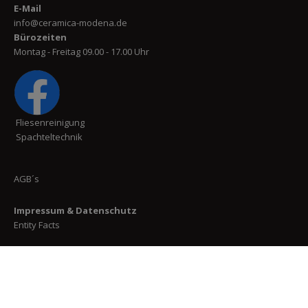
E-Mail
info@ceramica-modena.de
Bürozeiten
Montag - Freitag 09.00 - 17.00 Uhr
Fliesenreinigung
Spachteltechnik
AGB´s
Impressum
&
Datenschutz
Entity Facts