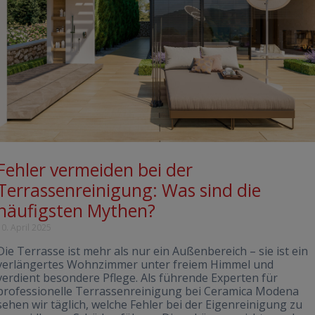
Fehler vermeiden bei der
Terrassenreinigung: Was sind die
häufigsten Mythen?
10. April 2025
Die Terrasse ist mehr als nur ein Außenbereich – sie ist ein
verlängertes Wohnzimmer unter freiem Himmel und
verdient besondere Pflege. Als führende Experten für
professionelle Terrassenreinigung bei Ceramica Modena
sehen wir täglich, welche Fehler bei der Eigenreinigung zu