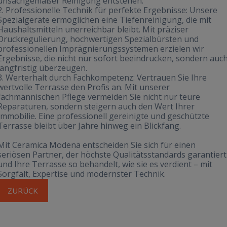
unsachgemäßer Reinigung entstehen.
2. Professionelle Technik für perfekte Ergebnisse: Unsere
Spezialgeräte ermöglichen eine Tiefenreinigung, die mit
Haushaltsmitteln unerreichbar bleibt. Mit präziser
Druckregulierung, hochwertigen Spezialbürsten und
professionellen Imprägnierungssystemen erzielen wir
Ergebnisse, die nicht nur sofort beeindrucken, sondern auc
langfristig überzeugen.
3. Werterhalt durch Fachkompetenz: Vertrauen Sie Ihre
wertvolle Terrasse den Profis an. Mit unserer
fachmännischen Pflege vermeiden Sie nicht nur teure
Reparaturen, sondern steigern auch den Wert Ihrer
Immobilie. Eine professionell gereinigte und geschützte
Terrasse bleibt über Jahre hinweg ein Blickfang.
Mit Ceramica Modena entscheiden Sie sich für einen
seriösen Partner, der höchste Qualitätsstandards garantiert
und Ihre Terrasse so behandelt, wie sie es verdient – mit
Sorgfalt, Expertise und modernster Technik.
ZURÜCK