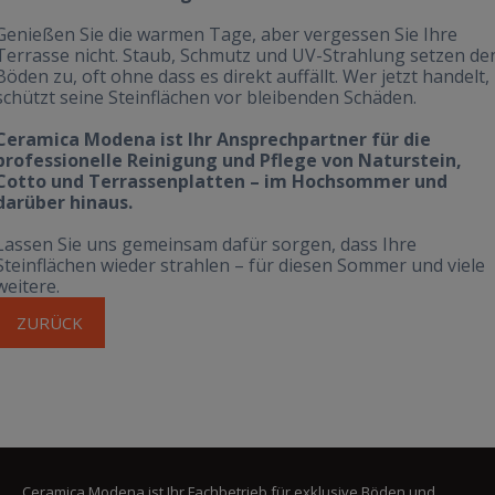
Genießen Sie die warmen Tage, aber vergessen Sie Ihre
Terrasse nicht. Staub, Schmutz und UV-Strahlung setzen de
Böden zu, oft ohne dass es direkt auffällt. Wer jetzt handelt,
schützt seine Steinflächen vor bleibenden Schäden.
Ceramica Modena ist Ihr Ansprechpartner für die
professionelle Reinigung und Pflege von Naturstein,
Cotto und Terrassenplatten – im Hochsommer und
darüber hinaus.
Lassen Sie uns gemeinsam dafür sorgen, dass Ihre
Steinflächen wieder strahlen – für diesen Sommer und viele
weitere.
ZURÜCK
Ceramica Modena ist Ihr Fachbetrieb für exklusive Böden und