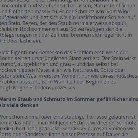
Trockenheit und Staub, setzt Terrassen, Natursteinflächen
und Einfahrten massiv zu. Feiner Schmutz wird vom Wind
aufgewirbelt und legt sich wie ein unsichtbarer Schleier auf
den Stein. Regen, der den Staub normalerweise abspült,
bleibt im Hochsommer oft aus. So verfestigen sich die
Ablagerungen mit der Zeit und brennen sich regelrecht in
die Oberfläche ein.
Viele Eigentümer bemerken das Problem erst, wenn der
Boden seinen ursprünglichen Glanz verliert. Der Stein wirkt
stumpf, ausgeblichen und grau – und das selbst bei
hochwertigsten Materialien wie Naturstein, Cotto oder
Betonstein. Was im ersten Moment nur wie ein ästhetisches
Problem aussieht, ist in Wahrheit der Beginn eines
langfristigen Schadensprozesses.
Warum Staub und Schmutz im Sommer gefährlicher sin
als viele denken
Wer schon einmal über eine staubige Terrasse gelaufen ist,
kennt das Phänomen: Mit jedem Schritt wird feiner Schmutz
in die Oberfläche gedrückt. Gerade bei porösen Steinen wie
Cotto oder Sandstein kann dieser Prozess auf Dauer die