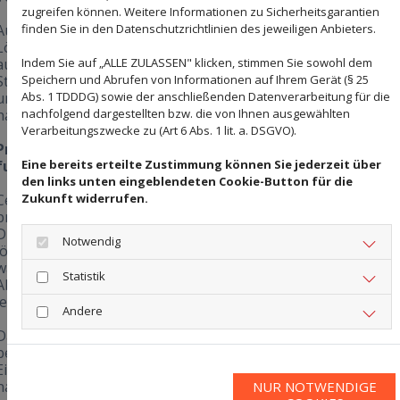
zugreifen können. Weitere Informationen zu Sicherheitsgarantien
finden Sie in den Datenschutzrichtlinien des jeweiligen Anbieters.
Auch Hausmittel wie Essig oder Zitronensäure sind keine
Lösung – sie greifen den Stein an, lösen Kalkbestandteile
Indem Sie auf „ALLE ZULASSEN" klicken, stimmen Sie sowohl dem
aus der Oberfläche und hinterlassen bleibende Schäden.
Speichern und Abrufen von Informationen auf Ihrem Gerät (§ 25
Stattdessen braucht es Fachwissen und die richtige Technik,
Abs. 1 TDDDG) sowie der anschließenden Datenverarbeitung für die
um den Stein nicht nur sauber, sondern auch gesund zu
nachfolgend dargestellten bzw. die von Ihnen ausgewählten
halten.
Verarbeitungszwecke zu (Art 6 Abs. 1 lit. a. DSGVO).
Professionelle Sommerreinigung für Steinflächen – so
Eine bereits erteilte Zustimmung können Sie jederzeit über
funktioniert’s
den links unten eingeblendeten Cookie-Button für die
Zukunft widerrufen.
Ceramica Modena bietet für genau diese Fälle eine
professionelle Sommerreinigung an. Wir arbeiten nicht mit
Druck, sondern mit System. Unsere sanften Spezialbürsten
Notwendig
lösen den Schmutz materialschonend aus der Oberfläche,
während spezielle Reinigungsmittel den Staub und die
Statistik
Ablagerungen schonend entfernen – abgestimmt auf den
jeweiligen Stein.
Andere
Dabei ist es uns wichtig, nicht nur den sichtbaren Schmutz z
beseitigen. Wir sorgen dafür, dass Ihre Terrasse oder
Einfahrt langfristig geschützt bleibt. Auf Wunsch bieten wir
nach der Grundreinigung auch eine
Komfortreinigung mit
NUR NOTWENDIGE