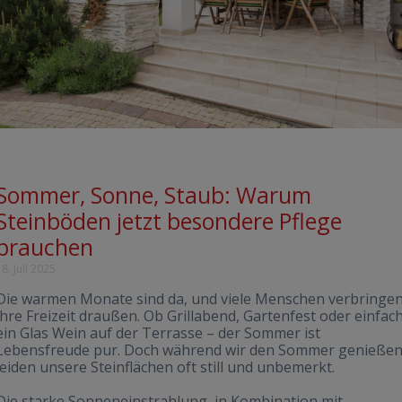
Sommer, Sonne, Staub: Warum
Steinböden jetzt besondere Pflege
brauchen
18. Juli 2025
Die warmen Monate sind da, und viele Menschen verbringe
ihre Freizeit draußen. Ob Grillabend, Gartenfest oder einfac
ein Glas Wein auf der Terrasse – der Sommer ist
Lebensfreude pur. Doch während wir den Sommer genießen
leiden unsere Steinflächen oft still und unbemerkt.
Die starke Sonneneinstrahlung, in Kombination mit