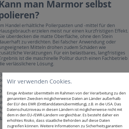
Kann man Marmor selbst
polieren?
Im Handel erhältliche Polierpasten und -mittel für den
Hausgebrauch erzielen meist nur einen kurzfristigen Effekt.
Sie überdecken die matte Oberfläche, ohne den Stein
dauerhaft zu verdichten. Bei falscher Anwendung oder
ungeeigneten Mitteln drohen zudem Schäden wie
zusätzliche Verätzungen. Für ein belastbares, langfristiges
Ergebnis ist die maschinelle Politur durch einen Fachbetrieb
die verlässlichere Lösung.
Ein häufiger Fehler in der Praxis ist der Einsatz von Essig
oder Zitronensäure zur Reinigung von Marmor. Da Marmor
Wir verwenden Cookies.
ein Kalkstein ist, reagiert er auf Säuren chemisch: Die
Oberfläche wird angeätzt, es entstehen matte Flecken, die
Einige Anbieter übermitteln im Rahmen von der Verarbeitung zu den
mit einer Politur oft nicht mehr vollständig zu beheben sind
genannten Zwecken möglicherweise Daten an Länder außerhalb
und im schlimmsten Fall ein Schleifen erforderlich machen.
der EU/ des EWR (Drittlanddatenübermittlung), z.B. in die USA. Das
Auch scheuernde Reinigungsschwämme oder grobkörnige
Datenschutzniveau in diesen Ländern ist möglicherweise nicht mit
Pulverreiniger sollten auf Marmor nicht verwendet werden,
dem in den EU-/EWR-Ländern vergleichbar. Es besteht daher ein
da sie feine Kratzer in die Oberfläche einbringen.
erhöhtes Risiko, dass staatliche Behörden auf diese Daten
zugreifen können. Weitere Informationen zu Sicherheitsgarantien