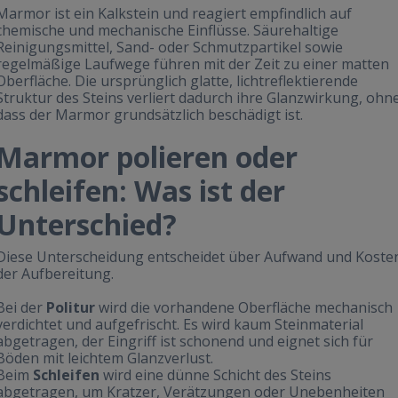
Marmor ist ein Kalkstein und reagiert empfindlich auf
chemische und mechanische Einflüsse. Säurehaltige
Reinigungsmittel, Sand- oder Schmutzpartikel sowie
regelmäßige Laufwege führen mit der Zeit zu einer matten
Oberfläche. Die ursprünglich glatte, lichtreflektierende
Struktur des Steins verliert dadurch ihre Glanzwirkung, ohn
dass der Marmor grundsätzlich beschädigt ist.
Marmor polieren oder
schleifen: Was ist der
Unterschied?
Diese Unterscheidung entscheidet über Aufwand und Koste
der Aufbereitung.
Bei der
Politur
wird die vorhandene Oberfläche mechanisch
verdichtet und aufgefrischt. Es wird kaum Steinmaterial
abgetragen, der Eingriff ist schonend und eignet sich für
Böden mit leichtem Glanzverlust.
Beim
Schleifen
wird eine dünne Schicht des Steins
abgetragen, um Kratzer, Verätzungen oder Unebenheiten