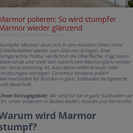
Marmor polieren: So wird stumpfer
Marmor wieder glänzend
30. Juni 2026
|
von Ceramica Modena
Stumpfer Marmor lässt sich in den meisten Fällen ohne
Schleifarbeiten wieder zum Glänzen bringen. Eine
fachgerechte Politur verdichtet die Oberfläche, trägt kaum
Material ab und stellt den natürlichen Marmorglanz wieder
her. Voraussetzung ist, dass keine tiefen Kratzer oder
Verätzungen vorliegen. Ceramica Modena poliert
Marmorböden für Kunden in ganz Südbaden fachgerecht
und dauerhaft.
Unser Einzugsgebiet:
Wir sind für Sie in ganz Südbaden vor
Ort, unter anderem in Baden-Baden, Rastatt und Karlsruhe.
Warum wird Marmor
stumpf?