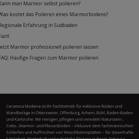
Kann man Marmor selbst polieren?
Was kostet das Polieren eines Marmorbodens?
Regionale Erfahrung in Südbaden
Fazit
Jetzt Marmor professionell polieren lassen
FAQ: Häufige Fragen zum Marmor polieren
Ceramica Modena ist Ihr Fachbetrieb für exklusive Böden und
Wandbeläge in Ottersweier, Offenburg, Achern, Bühl, Baden-Baden
und Karlsruhe. Wir reinigen, pflegen und veredeln Naturstein-,
Cotto-, Marmor- und Fliesenböden – inklusive dem fachmännischen
Schleifen und Auffrischen von Waschbetonplatten – für dauerhafte
Schönheit, Werterhalt und natürliche Eleganz in Ihrem Zuhause.