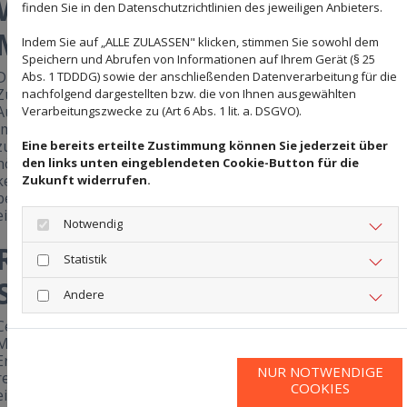
Was kostet das Polieren eine
finden Sie in den Datenschutzrichtlinien des jeweiligen Anbieters.
Marmorbodens?
Indem Sie auf „ALLE ZULASSEN" klicken, stimmen Sie sowohl dem
Speichern und Abrufen von Informationen auf Ihrem Gerät (§ 25
Die Kosten richten sich nach der Größe der Fläche, dem
Abs. 1 TDDDG) sowie der anschließenden Datenverarbeitung für die
Zustand des Marmors und dem gewünschten Glanzgrad.
nachfolgend dargestellten bzw. die von Ihnen ausgewählten
Auch die Zugänglichkeit des Raumes sowie ein eventueller
Verarbeitungszwecke zu (Art 6 Abs. 1 lit. a. DSGVO).
Imprägnierungsbedarf wirken sich auf den Aufwand aus. Be
zusätzlichem Schleifbedarf kann der Preis entsprechend
Eine bereits erteilte Zustimmung können Sie jederzeit über
höher liegen. Eine pauschale Preisangabe ersetzt jedoch
den links unten eingeblendeten Cookie-Button für die
keine individuelle Begutachtung. Ceramica Modena
Zukunft widerrufen.
begutachtet den Boden vor Ort und erstellt anschließend
eine transparente, verbindliche Einschätzung.
Notwendig
Regionale Erfahrung in
Statistik
Südbaden
Andere
Ceramica Modena ist Experte für das
Polieren von
Marmorböden
in der gesamten Region Südbaden. Die
Erfahrung mit unterschiedlichen Marmorarten und
NUR NOTWENDIGE
regionalen Gebäudebeständen fließt in jede Begutachtung
COOKIES
ein. Gerade in Südbaden, mit seinem hohen Anteil an älteren